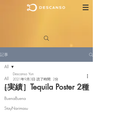
記事
All
Descanso Yun
All
2021年9月3日
読了時間: 2分
［実績］Tequila Poster 2種
DESIGN
BuenaBuena
StayNarimasu