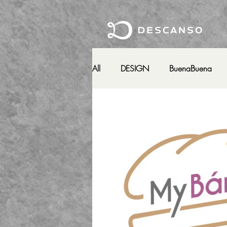
All
DESIGN
BuenaBuena