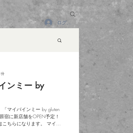
ログイン
1分
ンミー by
マイバインミー by gluten
4日@原宿に新店舗をOPEN予定！
てはこちらになります。 マイバ
kyo ロゴ&シール...