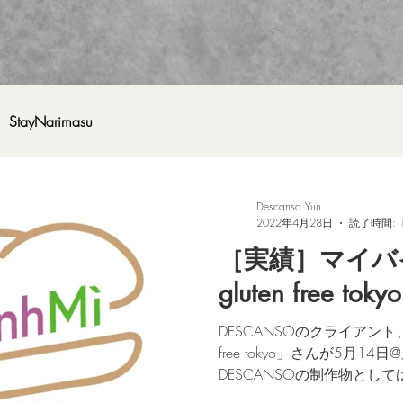
StayNarimasu
Descanso Yun
2022年4月28日
読了時間: 
［実績］マイバイ
gluten free tokyo
DESCANSOのクライアント、「
free tokyo」さんが5月1
DESCANSOの制作物とし
インミー by Gluten Free To