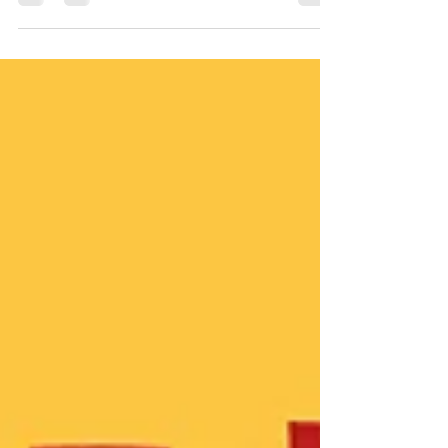
が少し形が見えて来たので、ここで投稿で
す。 2月末に物販の店舗があるビル4階の
3LDKの物件の賃貸契約を終え、 3月から少
しずつ内装を始めていました。...