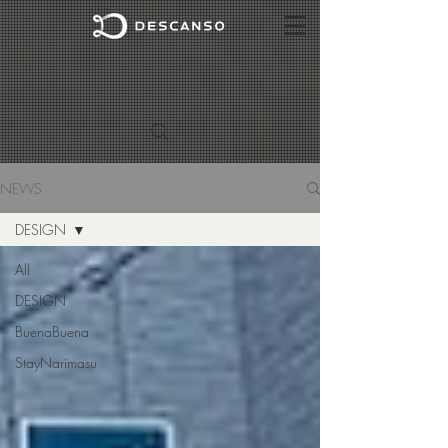
NEWS
DESIGN
All
DESIGN
BuenaBuena
StayNarimasu